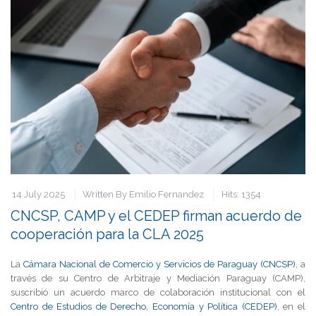
14 July 2025
Written By
Emilio Fernandez
Hits: 1354
CNCSP, CAMP y el CEDEP firman acuerdo de
cooperación para la CLA 2025
La
Cámara Nacional de Comercio y Servicios de Paraguay (CNCSP)
, a
través de su Centro de Arbitraje y Mediación Paraguay (CAMP),
suscribió un acuerdo marco de colaboración institucional con el
Centro de Estudios de Derecho, Economía y Política (CEDEP)
, en el