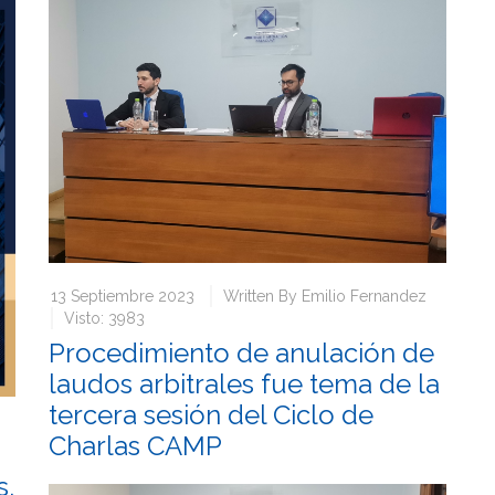
13 Septiembre 2023
Written By
Emilio Fernandez
Visto: 3983
Procedimiento de anulación de
laudos arbitrales fue tema de la
tercera sesión del Ciclo de
Charlas CAMP
s,