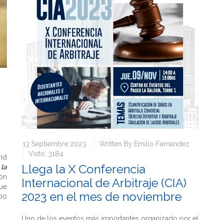
13 Septiembre 2023
Written By
Emilio Fernandez
Visto: 3184
id
Llega la X Conferencia
la
ón
Internacional de Arbitraje (CIA)
ue
2023 en el mes de noviembre
00
Uno de los eventos más importantes organizado por el