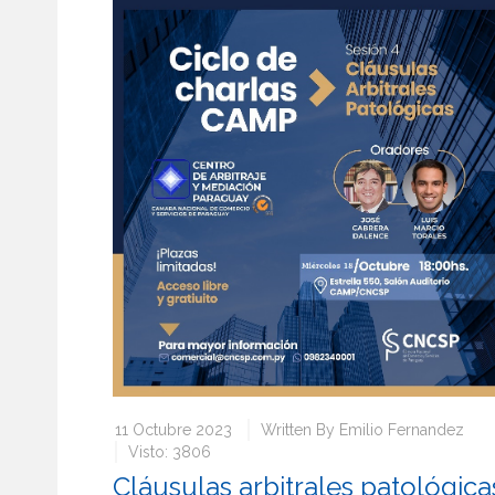
11 Octubre 2023
Written By
Emilio Fernandez
Visto: 3806
Cláusulas arbitrales patológica