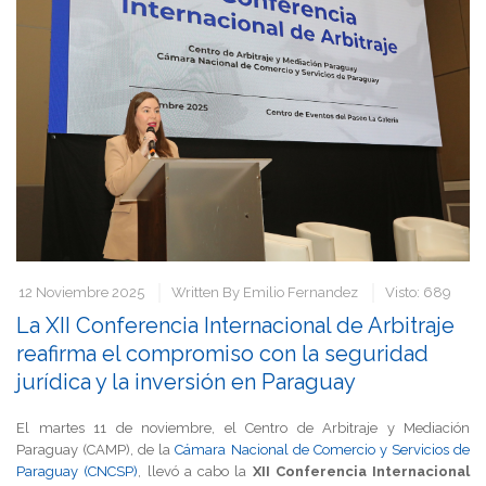
12 Noviembre 2025
Written By
Emilio Fernandez
Visto: 689
La XII Conferencia Internacional de Arbitraje
reafirma el compromiso con la seguridad
jurídica y la inversión en Paraguay
El martes 11 de noviembre, el Centro de Arbitraje y Mediación
Paraguay (CAMP), de la
Cámara Nacional de Comercio y Servicios de
Paraguay (CNCSP)
, llevó a cabo la
XII Conferencia Internacional