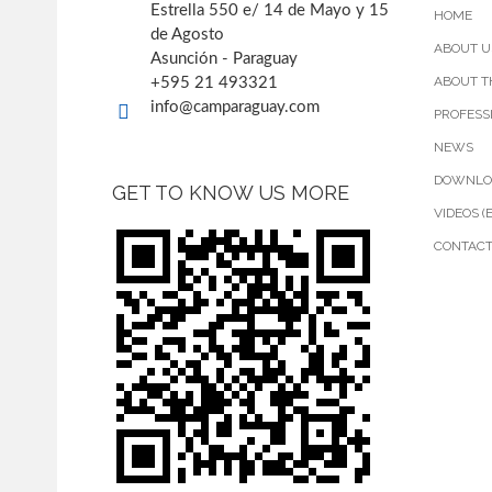
Estrella 550 e/ 14 de Mayo y 15
HOME
de Agosto
ABOUT U
Asunción - Paraguay
ABOUT T
+595 21 493321
info@camparaguay.com
PROFESS
NEWS
DOWNLO
GET TO KNOW US MORE
VIDEOS (
CONTAC