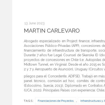
13 June 2023
MARTIN CARLEVARO
Abogado especializado en Project finance, infraestr
Asociaciones Público-Privadas (APP), concesiones de
financiamiento de infraestructura de transporte, soci
Durante 7 años fue Legal Counsel de Skanska ID (div
proyectos de concesiones en Chile (i.e. Autopistas de 
Midtown Tunnel, en Virginia). Desde el año 2015 es 
2 y 7 y Aeropuerto de Asunción), Uruguay (Circuitos v
pliegos para el Concedente, ADIFSE). Trabajó en más 
panel técnico, comisión ad hoc, comités de controv
(Estocolmo, Suecia, 2013), Diplomado en Contratos Adm
(UCA, 2021). Principales Países con experiencia: Chile
,
TAGS:
Financiaciones de Proyectos
Infraestructuras y