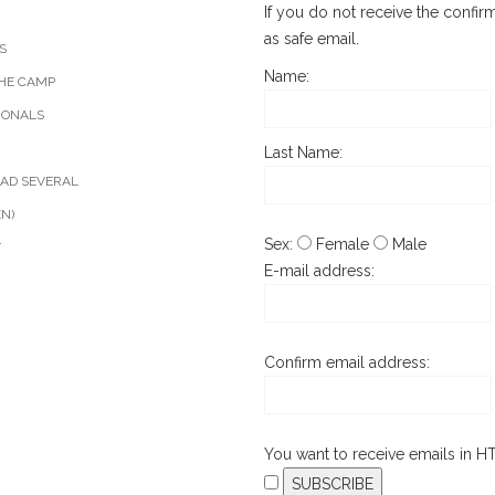
If you do not receive the confi
as safe email.
S
Name:
HE CAMP
IONALS
Last Name:
AD SEVERAL
EN)
Sex:
Female
Male
T
E-mail address:
Confirm email address:
You want to receive emails in 