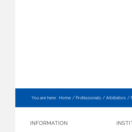
You are here:
Home
Professionals
Arbitrators
INFORMATION
INST