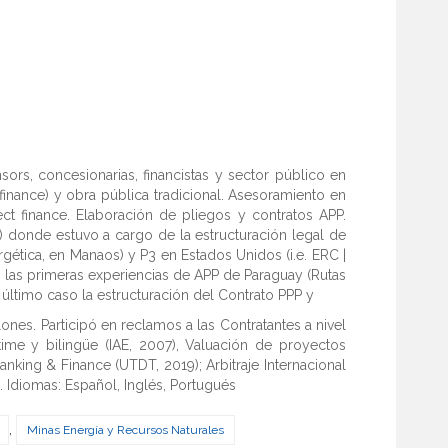
ors, concesionarias, financistas y sector público en
inance) y obra pública tradicional. Asesoramiento en
oject finance. Elaboración de pliegos y contratos APP.
) donde estuvo a cargo de la estructuración legal de
ergética, en Manaos) y P3 en Estados Unidos (i.e. ERC |
 las primeras experiencias de APP de Paraguay (Rutas
 último caso la estructuración del Contrato PPP y
nes. Participó en reclamos a las Contratantes a nivel
time y bilingüe (IAE, 2007), Valuación de proyectos
anking & Finance (UTDT, 2019); Arbitraje Internacional
. Idiomas: Español, Inglés, Portugués
,
Minas Energía y Recursos Naturales