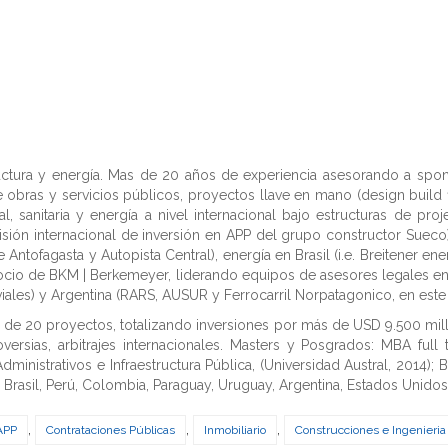
uctura y energía. Mas de 20 años de experiencia asesorando a spons
 obras y servicios públicos, proyectos llave en mano (design build f
al, sanitaria y energía a nivel internacional bajo estructuras de pr
isión internacional de inversión en APP del grupo constructor Sueco
Antofagasta y Autopista Central), energía en Brasil (i.e. Breitener en
Socio de BKM | Berkemeyer, liderando equipos de asesores legales en
iales) y Argentina (RARS, AUSUR y Ferrocarril Norpatagonico, en este
de 20 proyectos, totalizando inversiones por más de USD 9.500 millo
ersias, arbitrajes internacionales. Masters y Posgrados: MBA full 
inistrativos e Infraestructura Pública, (Universidad Austral, 2014); B
, Brasil, Perú, Colombia, Paraguay, Uruguay, Argentina, Estados Unidos
,
,
,
 APP
Contrataciones Públicas
Inmobiliario
Construcciones e Ingenieria