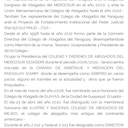
Congreso de Abogados del MERCOSUR en el año 2000, y ante la
Unión Iberoamericana de Colegios de Abogados hasta el año 2002.-
También fue representante del Colegio de Abogados del Paraguay
ante el Proyecto de Fortalecimiento Institucional del Poder Judicial
(Par/97/017 PNUD – CSJ).-
Desde el año 1996 hasta el año 2012 formo parte de la Comisión
Directiva del Colegio de Abogados del Paraguay, desempeñándose
como Miembro de la misma, Tesorero, Vicepresidente y Presidente de
dicho Colegio.-
Ocupo la Presidencia del COLEGIO Y ORDENES DE ABOGADOS DEL
MERCOSUR (COADEM) durante el periodo 2008/2010.- Se encuentra
inscripto en la CÁMARA DE ARBITRAJE Y MEDIACIÓN DEL
PARAGUAY (CAMP) donde se desempeña como ÁRBITRO en varios
juicios, alguno en tramites en la actualidad y otros que ya fueron
finiquitados.-
En el mes de marzo del año 2008, fue nombrado socio honorario del
Colegio de Abogado de GUAYAS, de la Ciudad de Guayaquil, Ecuador.-
El día 23 de abril del año 2010, fue distinguido con la membrecía
honoraria del ILUSTRE Y NACIONAL COLEGIO DE ABOGADOS DE
MEJICO, el colegio de abogados más antiguo del continente
americano.-
Durante el año 2.012 y hasta el 2.013 fue designado como DIRECTOR