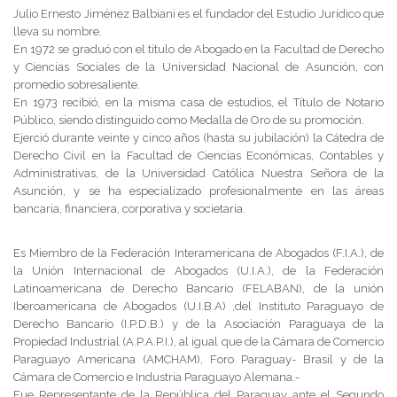
Julio Ernesto Jiménez Balbiani es el fundador del Estudio Jurídico que
lleva su nombre.
En 1972 se graduó con el título de Abogado en la Facultad de Derecho
y Ciencias Sociales de la Universidad Nacional de Asunción, con
promedio sobresaliente.
En 1973 recibió, en la misma casa de estudios, el Título de Notario
Público, siendo distinguido como Medalla de Oro de su promoción.
Ejerció durante veinte y cinco años (hasta su jubilación) la Cátedra de
Derecho Civil en la Facultad de Ciencias Económicas, Contables y
Administrativas, de la Universidad Católica Nuestra Señora de la
Asunción, y se ha especializado profesionalmente en las áreas
bancaria, financiera, corporativa y societaria.
Es Miembro de la Federación Interamericana de Abogados (F.I.A.), de
la Unión Internacional de Abogados (U.I.A.), de la Federación
Latinoamericana de Derecho Bancario (FELABAN), de la unión
Iberoamericana de Abogados (U.I.B.A) ,del Instituto Paraguayo de
Derecho Bancario (I.P.D.B.) y de la Asociación Paraguaya de la
Propiedad Industrial (A.P.A.P.I.), al igual que de la Cámara de Comercio
Paraguayo Americana (AMCHAM), Foro Paraguay- Brasil y de la
Cámara de Comercio e Industria Paraguayo Alemana.-
Fue Representante de la República del Paraguay ante el Segundo