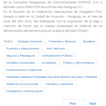
de la Compañía Paraguayas de Comunicaciones (COPACO S.A.) y
también como DIRECTOR de la firma Hola Paraguay S.A.-
En le Reunión de la Federación Internacional de Abogados (FIA),
llevado a cabo en la Ciudad de Asunción - Paraguay, en el mes de
junio del año 2013, fue distinguido con la imposición de la toga y
mención de honor, por su trabajo presentado en Defensa de las
democracias Latinoamericanas en la época del plan Cóndor.-
,
,
,
TAGS:
Arbitraje Comercial
Financiero y Bancario
Societario
,
,
Fusiones y Adquisiciones
Joint Ventures
,
,
Seguros y Reaseguros
Contrataciones Públicas
,
,
,
Contratos Comerciales
Inmobiliario
Público y Administrativo
,
Construcciones e Ingenieria
,
Propiedad Intelectual Propiedad Industrial Derecho de Autor y Patentes
,
,
Protección al Consumidor
Tributario y Aduanero
Compliance y Anticorrupción
Prev
Next