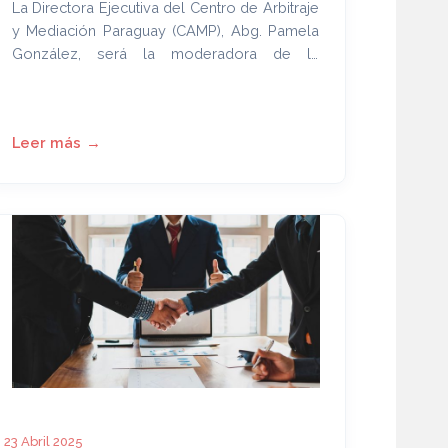
La Directora Ejecutiva del Centro de Arbitraje
y Mediación Paraguay (CAMP), Abg. Pamela
González, será la moderadora de la
importante actividad organizada por el
Institute for Transnational Arbitration (ITA) y la
ICC Paraguay, titulada:
¿Cómo conducir un
proceso arbitral según las mejores
prácticas?
23 Abril 2025