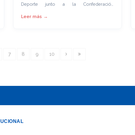
Deporte junto a la Confederación
Sudamericana de Fútbol se desarrollará el
próximo 8 de abril de 08:30 a 16:00 horas en
el Centro de Convenciones de la
CONMEBOL y contará con el importante
apoyo del Centro de Arbitraje y Mediación
Paraguay (CAMP).
7
8
9
10
TUCIONAL