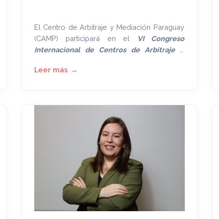
El Centro de Arbitraje y Mediación Paraguay
(CAMP) participará en el
VI Congreso
Internacional de Centros de Arbitraje e
Instituciones Arbitrales
, organizado por el
Instituto Peruano de Arbitraje (IPA)
, a
desarrollarse en modalidad virtual los días
12 y 13 de junio del presente año.