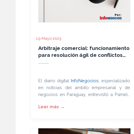
19 Mayo 2025
Arbitraje comercial: funcionamiento
para resolución ágil de conflictos
empresariales
El diario digital
InfoNegocios
, especializado
en noticias del ámbito empresarial y de
negocios en Paraguay, entrevistó a Pamela
González, Directora Ejecutiva del Centro de
Arbitraje y Mediación del Paraguay (CAMP),
con el objetivo de profundizar en el arbitraje
como herramienta válida y eficaz para las
empresas paraguayas.