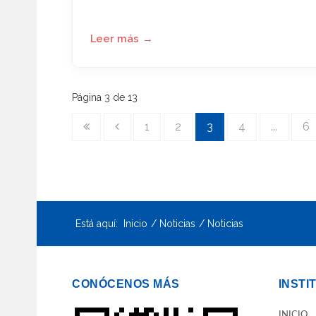
Proyecto de Ley que moderniza la Ley
1879/02 de Arbitraje y Mediación.
Página 3 de 13
1
2
3
4
...
6
Está aquí:
Inicio
Noticias
Noticias
CONÓCENOS MÁS
INSTI
INICIO