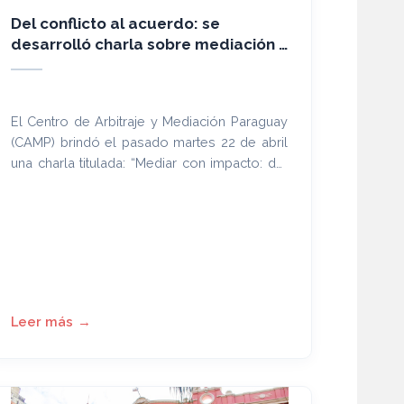
Del conflicto al acuerdo: se
desarrolló charla sobre mediación y
negociación
El Centro de Arbitraje y Mediación Paraguay
(CAMP) brindó el pasado martes 22 de abril
una charla titulada: “Mediar con impacto: del
conflicto al acuerdo”. La actividad fue
organizada por la
Cámara Nacional de
Comercio y Servicios de Paraguay (CNCSP)
,
en conjunto con el Centro Mipyme Cumple.