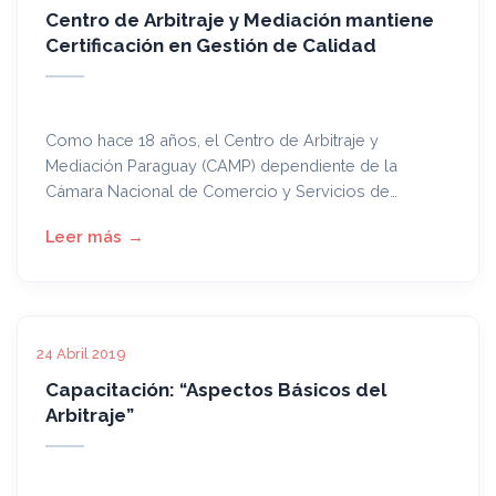
Centro de Arbitraje y Mediación mantiene
Certificación en Gestión de Calidad
Como hace 18 años, el Centro de Arbitraje y
Mediación Paraguay (CAMP) dependiente de la
Cámara Nacional de Comercio y Servicios de
Paraguay (CNCSP) en su constante trabajo para
brindar servicios de calidad y eficacia, logró en el
mes de abril la mantener la Certificación de la Norma
ISO 9001:2015 otorgado por la empresa SGS
Paraguay, tras la auditoría realizada.
24 Abril 2019
Capacitación: “Aspectos Básicos del
Arbitraje”