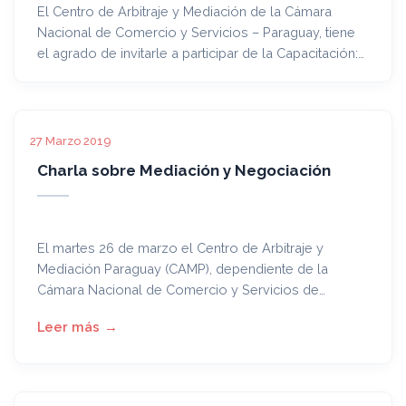
El Centro de Arbitraje y Mediación de la Cámara
Nacional de Comercio y Servicios – Paraguay, tiene
el agrado de invitarle a participar de la Capacitación:
“Aspectos Básicos del Arbitraje”.
27 Marzo 2019
Charla sobre Mediación y Negociación
El martes 26 de marzo el Centro de Arbitraje y
Mediación Paraguay (CAMP), dependiente de la
Cámara Nacional de Comercio y Servicios de
Paraguay (CNCSP) organizó una charla informativa
para socios, profesionales, estudiantes y público en
general con fin de poner a conocimiento los
Métodos Alternos de Resolución de Conflictos
utilizados por el CAMP.