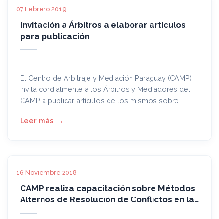
07 Febrero 2019
Invitación a Árbitros a elaborar artículos
para publicación
El Centro de Arbitraje y Mediación Paraguay (CAMP)
invita cordialmente a los Árbitros y Mediadores del
CAMP a publicar artículos de los mismos sobre
Arbitraje y Mediación en la web del CAMP, con el fin
de fomentar la investigación producción científica
paraguaya sobre la materia, así como el debate y la
difusión de los ADR en nuestro medio. A tal efecto,
amablemente solicitamos remitan al CAMP los
mismos para su posterior publicación.
16 Noviembre 2018
CAMP realiza capacitación sobre Métodos
Alternos de Resolución de Conflictos en la
DNCP