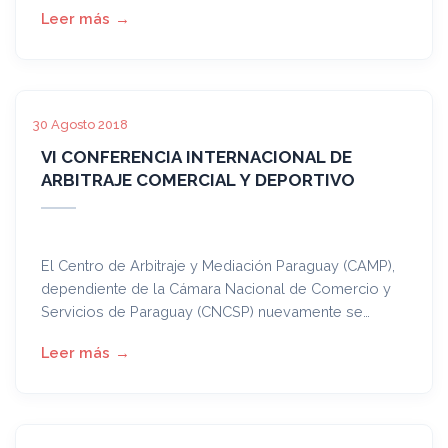
Comercial y Deportivo,
desarrollada el 24 de octubre
en el Carmelitas Center.
30 Agosto 2018
VI CONFERENCIA INTERNACIONAL DE
ARBITRAJE COMERCIAL Y DEPORTIVO
El Centro de Arbitraje y Mediación Paraguay (CAMP),
dependiente de la Cámara Nacional de Comercio y
Servicios de Paraguay (CNCSP) nuevamente se
encuentra trabajando en la organización de la
Conferencia Internacional de Arbitraje Comercial y
Deportivo,
que este año desarrolla su VI Edición
.