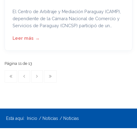
El Centro de Arbitraje y Mediación Paraguay (CAMP),
dependiente de la Cámara Nacional de Comercio y
Servicios de Paraguay (CNCSP) participó de un
desayuno de trabajo organizado por la Cámara de
Comercio Internacional, sección Paraguay (ICC) con
la presencia del Abg. Eduardo Silva Romero, en el
World Trade Center Asunción.
Página 11 de 13
Está aquí:
Inicio
Noticias
Noticias