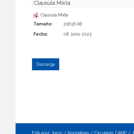
Clausula Mixta
Clausula Mixta
Tamaño:
218.56 kB
Fecha:
08 Junio 2023
Está aquí:
Inicio
Normativas
Circulares CAMP
R